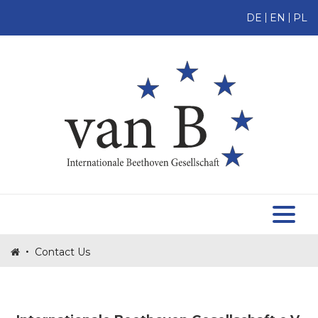
DE
EN
PL
HOME
ABOUT US
MEMBERS
TOMASZ TOMASZEWSKI
BECOME A MEMBER
MAKE A DONATION
NEWS
•
Contact Us
PROJECTS
CONTACT US