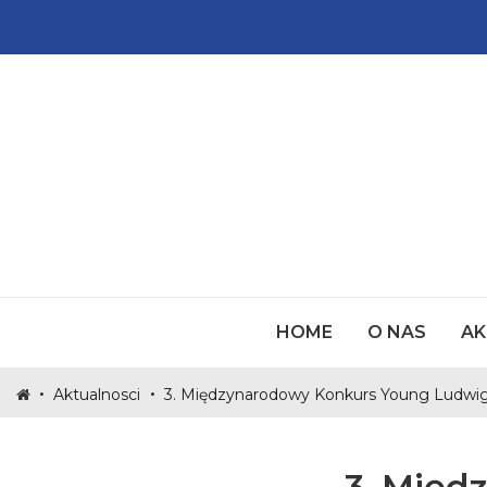
CZŁONKOWIE
HOME
O NAS
AK
TOMASZ TOMA
ZOSTAŃ CZŁO
•
•
Aktualnosci
3. Międzynarodowy Konkurs Young Ludwi
DAROWIZNA
3. Międ