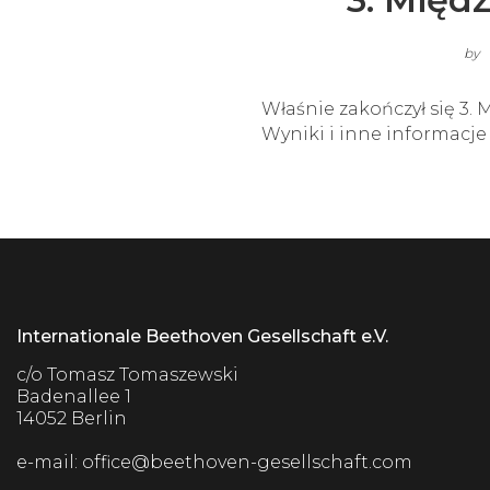
by
Właśnie zakończył się 3
Wyniki i inne informacj
Internationale Beethoven Gesellschaft e.V.
c/o Tomasz Tomaszewski
Badenallee 1
14052 Berlin
e-mail:
office@beethoven-gesellschaft.com