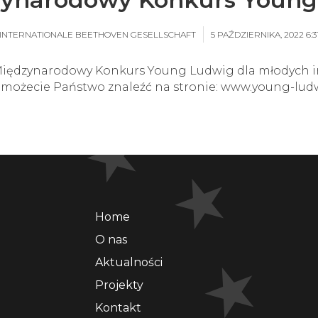
INTERNATIONALE BEETHOVEN GESELLSCHAFT
5 PAŹDZIERNIKA, 2022 6:3
. Międzynarodowy Konkurs Young Ludwig dla młodych i
e możecie Państwo znaleźć na stronie: www.young-lud
Home
O nas
Aktualności
Projekty
Kontakt