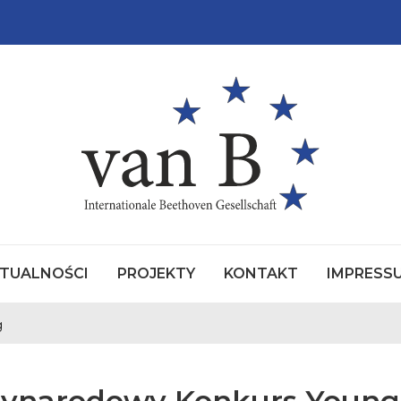
TUALNOŚCI
PROJEKTY
KONTAKT
IMPRESS
SZEWSKI
NKIEM
g
zynarodowy Konkurs Youn