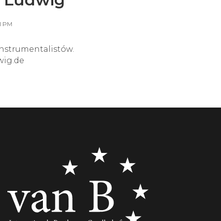
1 PM
nstrumentalistów.
wig.de