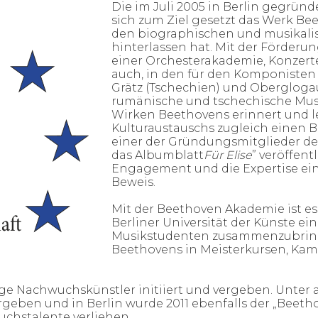
Die im Juli 2005 in Berlin gegründ
sich zum Ziel gesetzt das Werk Bee
den biographischen und musikali
hinterlassen hat. Mit der Förderun
einer Orchesterakademie, Konzert
auch, in den für den Komponisten 
Grätz (Tschechien) und Oberglogau
rumänische und tschechische Musi
Wirken Beethovens erinnert und le
Kulturaustauschs zugleich einen
einer der Gründungsmitglieder der
das Albumblatt
Für Elise
” veröffent
Engagement und die Expertise einz
Beweis.
Mit der Beethoven Akademie ist e
Berliner Universität der Künste 
Musikstudenten zusammenzubring
Beethovens in Meisterkursen, K
nge Nachwuchskünstler initiiert und vergeben. Unter
geben und in Berlin wurde 2011 ebenfalls der „Bee
chstalente verliehen.