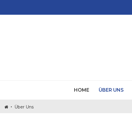
MITGLIEDER
HOME
ÜBER UNS
TOMASZ TOMA
WERDE MITGLI
•
Über Uns
SPENDE