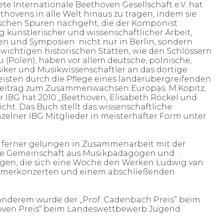
ete Internationale Beethoven Gesellschaft e.V. hat
thovens in alle Welt hinaus zu tragen, indem sie
schen Spuren nachgeht, die der Komponist
g künstlerischer und wissenschaftlicher Arbeit,
en und Symposien nicht nur in Berlin, sondern
wichtigen historischen Stätten, wie den Schlössern
 (Polen), haben vor allem deutsche, polnische,
ker und Musikwissenschaftler an das dortige
isten durch die Pflege eines länderübergreifenden
 Beitrag zum Zusammenwachsen Europas.
M.Kopitz,
 IBG hat 2010 „Beethoven, Elisabeth Röckel und
licht. Das Buch stellt das wissenschaftliche
elner IBG Mitglieder in meisterhafter Form unter
s ferner gelungen in Zusammenarbeit mit der
eine Gemeinschaft aus Musikpädagogen und
en, die sich eine Woche den Werken Ludwig van
ammerkonzerten und einem abschließenden
 anderem wurde der „Prof. Cadenbach Preis” beim
thoven Preis“ beim Landeswettbewerb Jugend