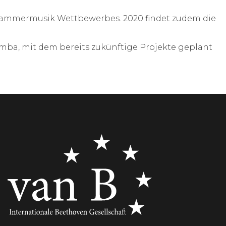
en Kammermusik Wettbewerbes. 2020 findet zudem die
mba, mit dem bereits zukünftige Projekte geplant